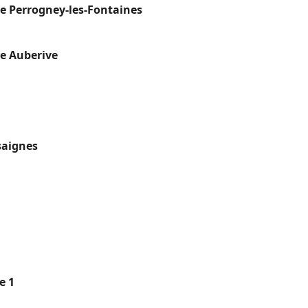
e Perrogney-les-Fontaines
e Auberive
saignes
e 1