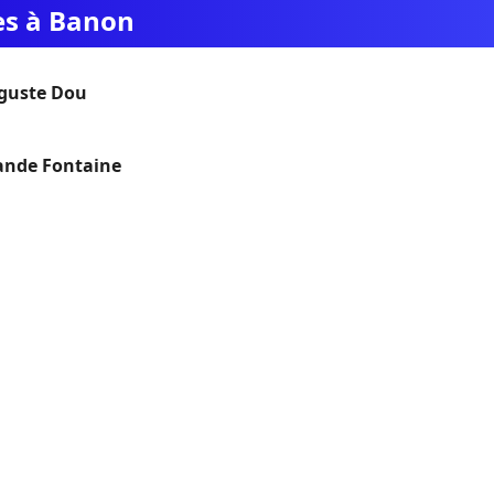
ues à Banon
guste Dou
rande Fontaine