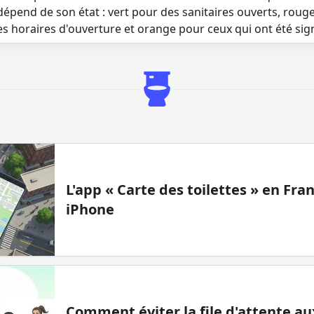
dépend de son état : vert pour des sanitaires ouverts, roug
es horaires d'ouverture et orange pour ceux qui ont été si
L'app « Carte des toilettes » en Fr
iPhone
Comment éviter la file d'attente aux