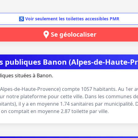
♿ Voir seulement les toilettes accessibles PMR
Se géolocaliser
tes publiques Banon (Alpes-de-Haute-P
liques situées à Banon.
Alpes-de-Haute-Provence
) compte
1057
habitants. Au
1er a
ur notre plateforme pour cette ville. Dans les communes de
bitants
), il y a en moyenne
1.74
sanitaires par municipalité. 
e, on comptait en moyenne
2.87
toilette par ville.