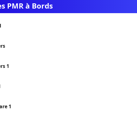
ues PMR à Bords
l
ers
rs 1
l
are 1