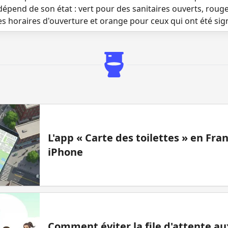
dépend de son état : vert pour des sanitaires ouverts, roug
es horaires d'ouverture et orange pour ceux qui ont été si
L'app « Carte des toilettes » en Fr
iPhone
Comment éviter la file d'attente aux