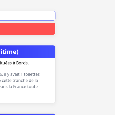
itime)
ituées à Bords.
26
, il y avait
1
toilettes
 cette tranche de la
Dans la France toute