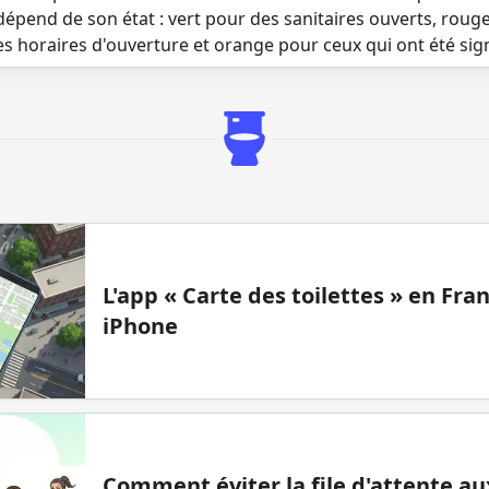
dépend de son état : vert pour des sanitaires ouverts, roug
es horaires d'ouverture et orange pour ceux qui ont été si
L'app « Carte des toilettes » en Fr
iPhone
Comment éviter la file d'attente aux