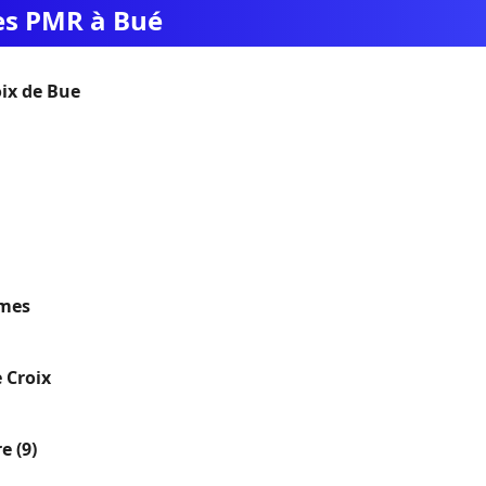
ues PMR à Bué
ix de Bue
rmes
 Croix
e (9)