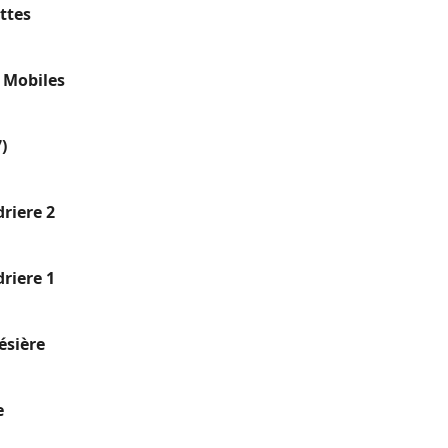
ttes
 Mobiles
)
driere 2
driere 1
ésière
e