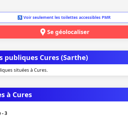
♿ Voir seulement les toilettes accessibles PMR
Se géolocaliser
es publiques Cures (Sarthe)
liques situées à Cures.
es à Cures
 - 3