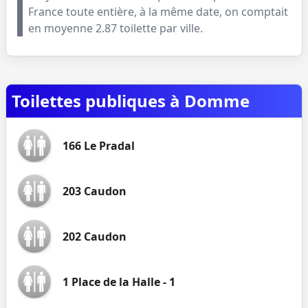
France toute entière, à la même date, on comptait
en moyenne
2.87
toilette par ville.
Toilettes publiques à Domme
166 Le Pradal
203 Caudon
202 Caudon
1 Place de la Halle - 1