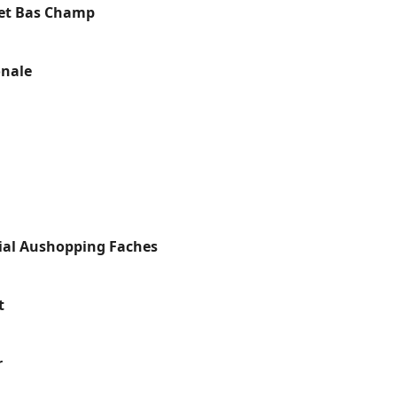
e et Bas Champ
onale
ial Aushopping Faches
t
r