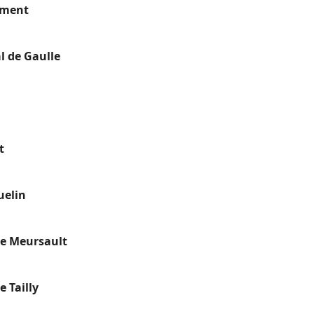
ument
l de Gaulle
t
uelin
e Meursault
 Tailly