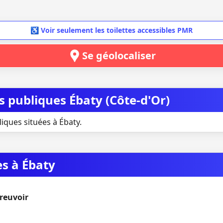
♿ Voir seulement les toilettes accessibles PMR
Se géolocaliser
es publiques Ébaty (Côte-d'Or)
liques situées à Ébaty.
es à Ébaty
breuvoir