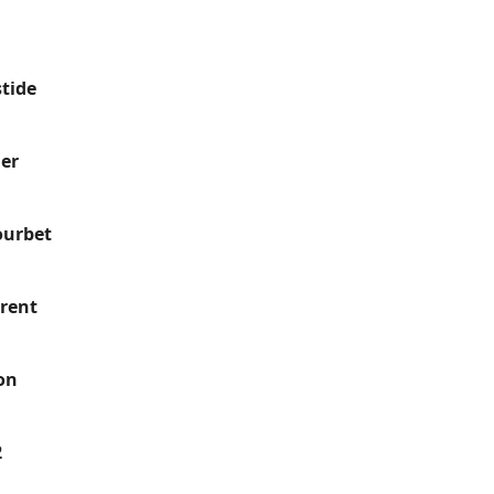
tide
ier
ourbet
urent
on
2