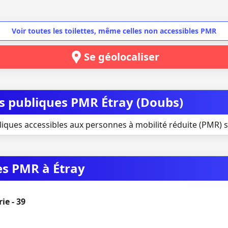
Voir toutes les toilettes, même celles non accessibles PMR
Se géolocaliser
es publiques PMR Étray (Doubs)
liques accessibles aux personnes à mobilité réduite (PMR) si
es PMR à Étray
ie - 39