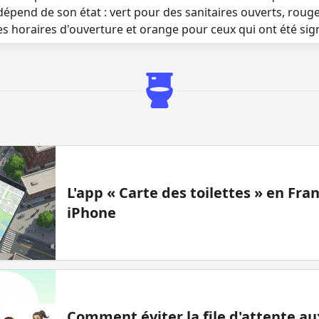
dépend de son état : vert pour des sanitaires ouverts, roug
es horaires d'ouverture et orange pour ceux qui ont été si
L'app « Carte des toilettes » en Fr
iPhone
Comment éviter la file d'attente aux