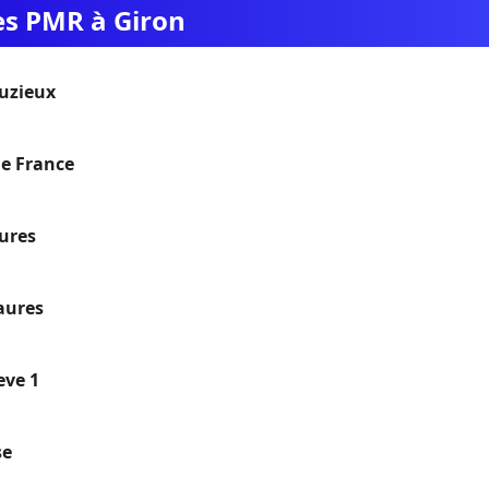
es PMR à Giron
uzieux
le France
ures
aures
eve 1
se