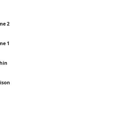
me 2
me 1
hin
ison