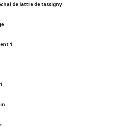
chal de lattre de tassigny
ge
ent 1
 1
oin
6