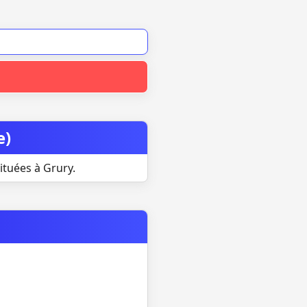
e)
ituées à Grury.