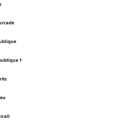
y
urcade
ublique
publique 1
urès
ieu
irail