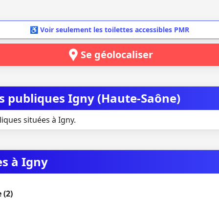
♿ Voir seulement les toilettes accessibles PMR
Se géolocaliser
es publiques Igny (Haute-Saône)
iques situées à Igny.
es à Igny
 (2)