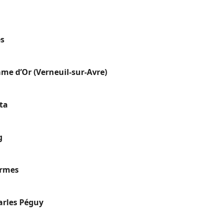
es
me d’Or (Verneuil-sur-Avre)
ta
g
ermes
arles Péguy