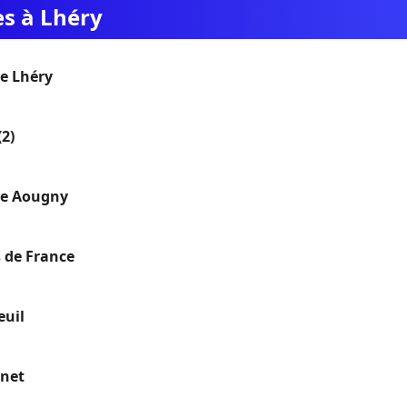
es à Lhéry
e Lhéry
(2)
ue Aougny
 de France
euil
onet