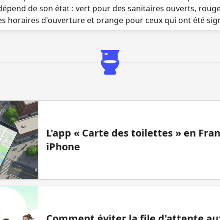
dépend de son état : vert pour des sanitaires ouverts, roug
es horaires d'ouverture et orange pour ceux qui ont été si
L'app « Carte des toilettes » en Fr
iPhone
Comment éviter la file d'attente aux