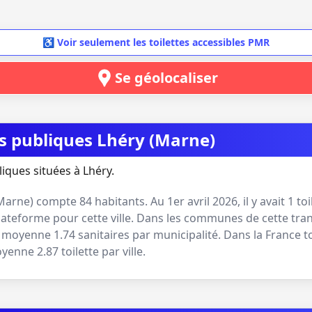
♿ Voir seulement les toilettes accessibles PMR
Se géolocaliser
es publiques Lhéry (Marne)
liques situées à Lhéry.
Marne
) compte
84
habitants. Au
1er avril 2026
, il y avait
1
toi
lateforme pour cette ville. Dans les communes de cette tran
 en moyenne
1.74
sanitaires par municipalité. Dans la France t
moyenne
2.87
toilette par ville.