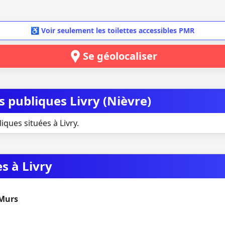
♿ Voir seulement les toilettes accessibles PMR
Se géolocaliser
es publiques Livry (Nièvre)
iques situées à Livry.
es à Livry
 Murs