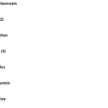
rbonnais
2)
llon
(3)
Arc
aumin
lise