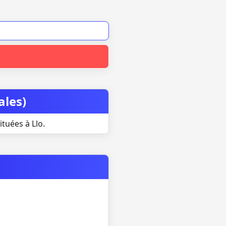
ales)
tuées à Llo.