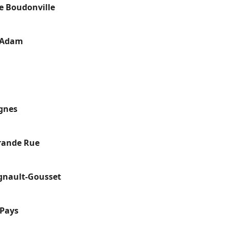
e Boudonville
t Adam
ignes
rande Rue
gnault-Gousset
 Pays