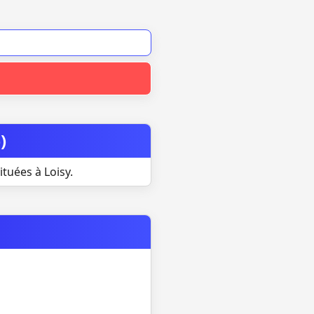
)
tuées à Loisy.