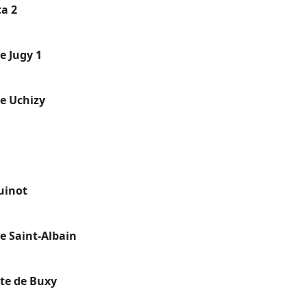
a 2
e Jugy 1
e Uchizy
uinot
e Saint-Albain
te de Buxy