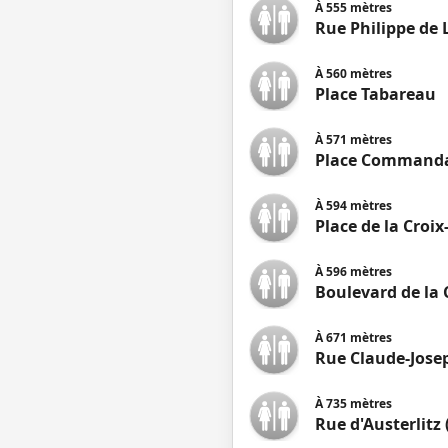
À
555
mètres
Rue Philippe de 
À
560
mètres
Place Tabareau
À
571
mètres
Place Command
À
594
mètres
Place de la Croi
À
596
mètres
Boulevard de la 
À
671
mètres
Rue Claude-Jose
À
735
mètres
Rue d'Austerlitz 