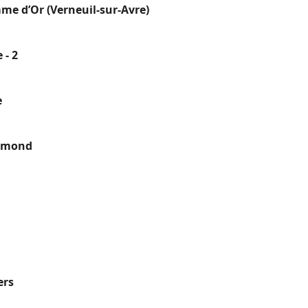
me d’Or (Verneuil-sur-Avre)
 - 2
e
ermond
ers