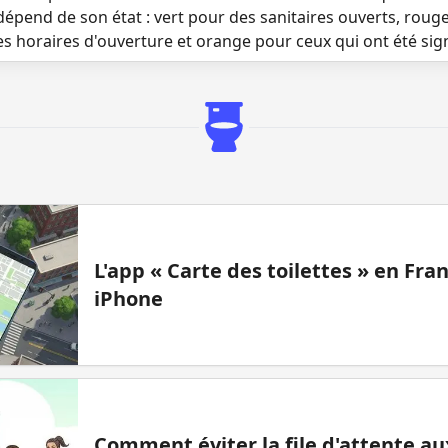
dépend de son état : vert pour des sanitaires ouverts, roug
es horaires d'ouverture et orange pour ceux qui ont été si
L'app « Carte des toilettes » en Fr
iPhone
Comment éviter la file d'attente aux