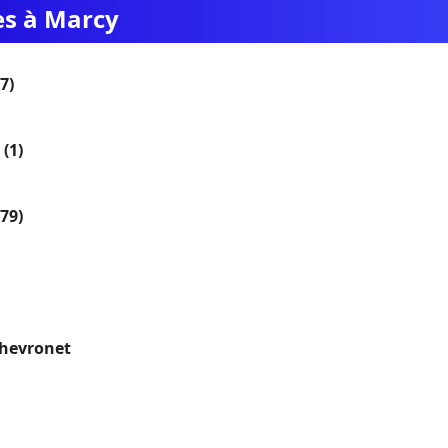
es à Marcy
7)
(1)
(79)
Chevronet