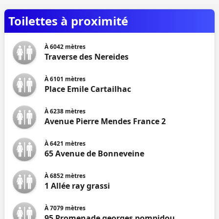
Toilettes à proximité
À
6042
mètres
Traverse des Nereides
À
6101
mètres
Place Emile Cartailhac
À
6238
mètres
Avenue Pierre Mendes France 2
À
6421
mètres
65 Avenue de Bonneveine
À
6852
mètres
1 Allée ray grassi
À
7079
mètres
95 Promenade georges pompidou