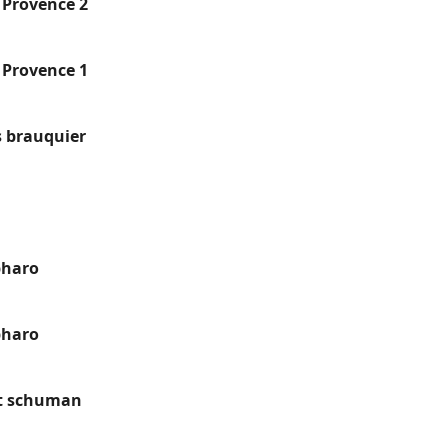
 Provence 2
 Provence 1
 brauquier
pharo
pharo
rt schuman