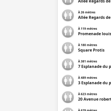
Allée Regards de
À
26
mètres
Allée Regards de
À
119
mètres
Promenade louis
À
180
mètres
Square Protis
À
381
mètres
7 Esplanade du 
À
489
mètres
3 Esplanade du 
À
623
mètres
20 Avenue robe
À
629
mètres