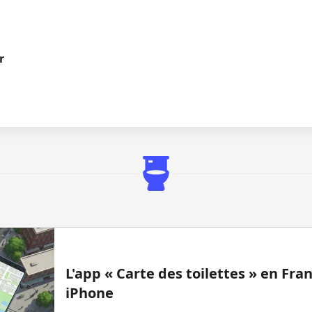
r
u
L'app « Carte des toilettes » en Fr
iPhone