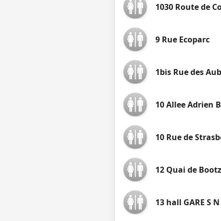
1030 Route de C
9 Rue Ecoparc
1bis Rue des Au
10 Allee Adrien
10 Rue de Stras
12 Quai de Boot
13 hall GARE S N