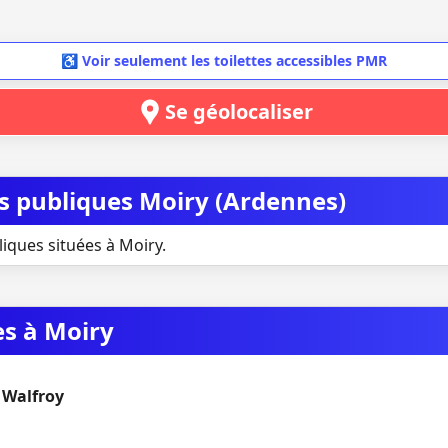
♿ Voir seulement les toilettes accessibles PMR
Se géolocaliser
es publiques Moiry (Ardennes)
liques situées à Moiry.
es à Moiry
 Walfroy