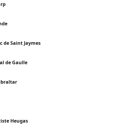
arp
ande
c de Saint Jaymes
al de Gaulle
braltar
tiste Heugas