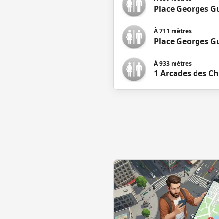
Place Georges G
À
711
mètres
Place Georges G
À
933
mètres
1 Arcades des C