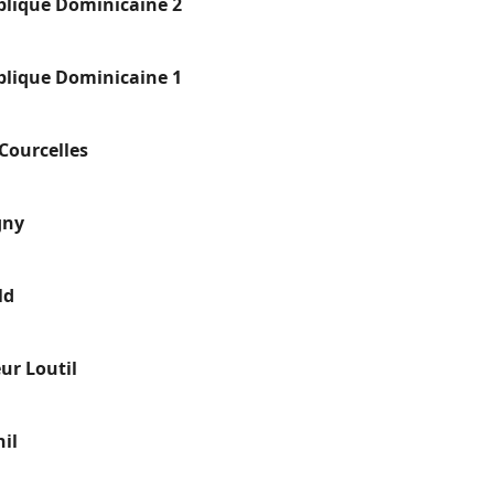
blique Dominicaine 2
blique Dominicaine 1
Courcelles
gny
ld
ur Loutil
il