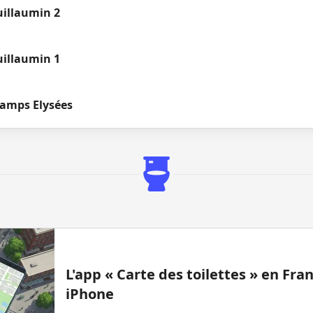
uillaumin 2
uillaumin 1
hamps Elysées
L'app « Carte des toilettes » en Fr
iPhone