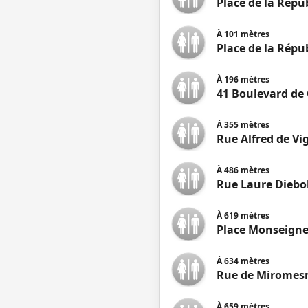
Place de la Répu
À
101
mètres
Place de la Répu
À
196
mètres
41 Boulevard de 
À
355
mètres
Rue Alfred de Vi
À
486
mètres
Rue Laure Diebo
À
619
mètres
Place Monseigne
À
634
mètres
Rue de Miromesn
À
659
mètres