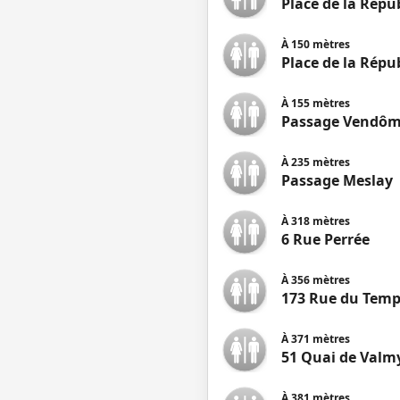
Place de la Répu
À
150
mètres
Place de la Répu
À
155
mètres
Passage Vendô
À
235
mètres
Passage Meslay
À
318
mètres
6 Rue Perrée
À
356
mètres
173 Rue du Temp
À
371
mètres
51 Quai de Valm
À
381
mètres