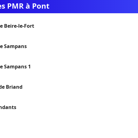
ues PMR à Pont
 Beire-le-Fort
ue Sampans
ue Sampans 1
de Briand
ndants