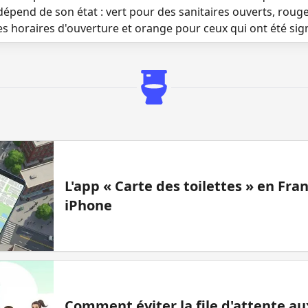
dépend de son état : vert pour des sanitaires ouverts, roug
es horaires d'ouverture et orange pour ceux qui ont été si
L'app « Carte des toilettes » en Fr
iPhone
Comment éviter la file d'attente aux