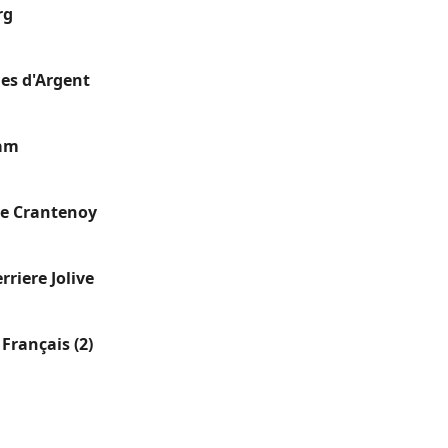
rg
es d'Argent
ram
e Crantenoy
rriere Jolive
Français (2)