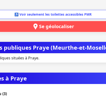
♿ Voir seulement les toilettes accessibles PMR
Se géolocaliser
es publiques Praye (Meurthe-et-Mosell
liques situées à Praye.
es à Praye
 (3)