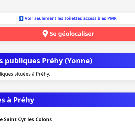
♿ Voir seulement les toilettes accessibles PMR
Se géolocaliser
es publiques Préhy (Yonne)
liques situées à Préhy.
es à Préhy
 Saint-Cyr-les-Colons