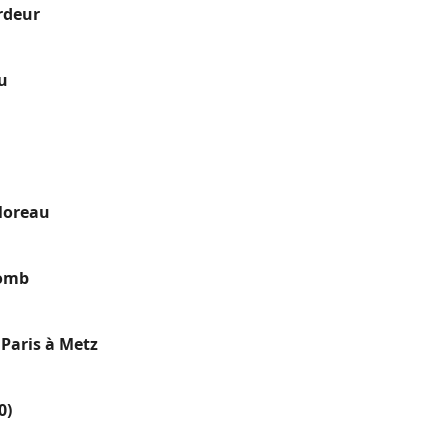
ardeur
u
Moreau
lomb
Paris à Metz
0)