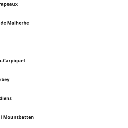
rapeaux
s de Malherbe
n-Carpiquet
rbey
diens
al Mountbatten