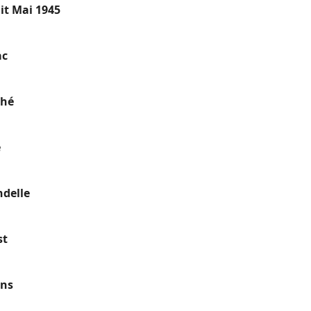
it Mai 1945
ac
ché
e
ndelle
st
ons