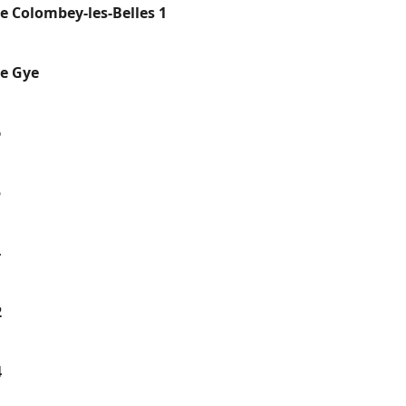
e Colombey-les-Belles 1
e Gye
6
5
4
2
4