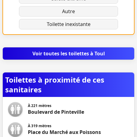
Autre
Toilette inexistante
Voir toutes les toilettes à Toul
Toilettes à proximité de ces
sanitaires
À
221
mètres
Boulevard de Pinteville
À
319
mètres
Place du Marché aux Poissons