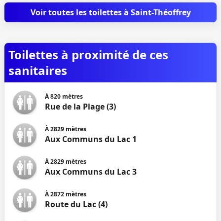
Voir toutes les toilettes à Saint-Théoffrey
Toilettes à proximité de ces
sanitaires
À
820
mètres
Rue de la Plage (3)
À
2829
mètres
Aux Communs du Lac 1
À
2829
mètres
Aux Communs du Lac 3
À
2872
mètres
Route du Lac (4)