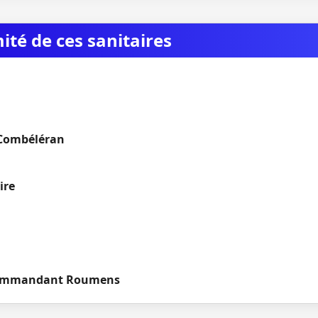
mité de ces sanitaires
Combéléran
ire
Commandant Roumens