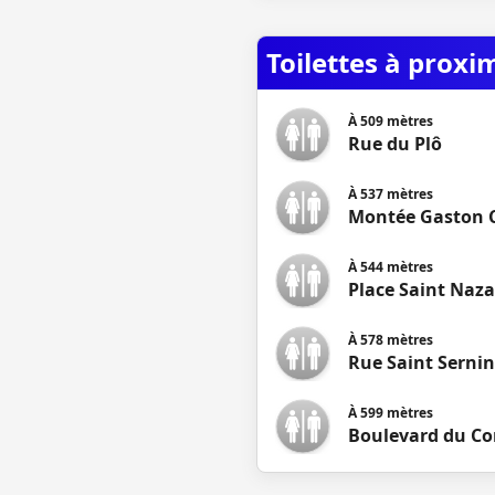
Toilettes à proxi
À
509
mètres
Rue du Plô
À
537
mètres
Montée Gaston 
À
544
mètres
Place Saint Naza
À
578
mètres
Rue Saint Sernin
À
599
mètres
Boulevard du 