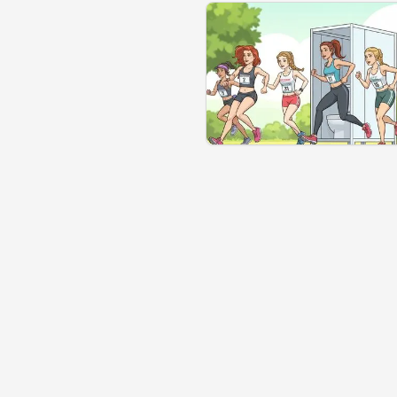
Se géolocaliser
Commen