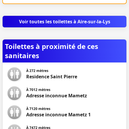
Voir toutes les toilettes à Aire-sur-la-Lys
Toilettes à proximité de ces
sanitaires
À
272
mètres
Residence Saint Pierre
À
7012
mètres
Adresse inconnue Mametz
À
7120
mètres
Adresse inconnue Mametz 1
À
7472
mètres