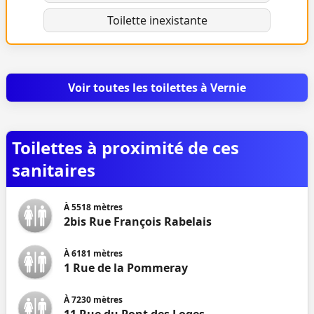
Toilette inexistante
Voir toutes les toilettes à Vernie
Toilettes à proximité de ces
sanitaires
À
5518
mètres
2bis Rue François Rabelais
À
6181
mètres
1 Rue de la Pommeray
À
7230
mètres