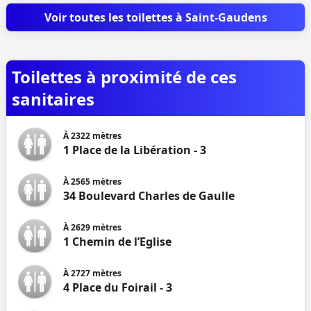
Voir toutes les toilettes à Saint-Gaudens
Toilettes à proximité de ces
sanitaires
À
2322
mètres
1 Place de la Libération - 3
À
2565
mètres
34 Boulevard Charles de Gaulle
À
2629
mètres
1 Chemin de l’Eglise
À
2727
mètres
4 Place du Foirail - 3