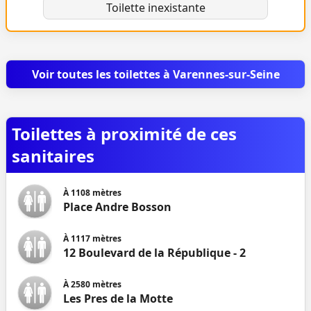
Toilette inexistante
Voir toutes les toilettes à Varennes-sur-Seine
Toilettes à proximité de ces
sanitaires
À
1108
mètres
Place Andre Bosson
À
1117
mètres
12 Boulevard de la République - 2
À
2580
mètres
Les Pres de la Motte