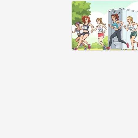
Se géolocaliser
Commen