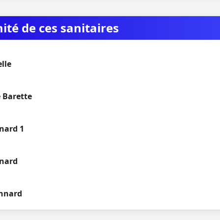
mité de ces sanitaires
lle
 Barette
nard 1
nnard
onnard