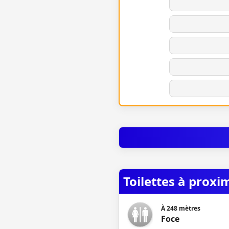
Toilettes à proxi
À
248
mètres
Foce