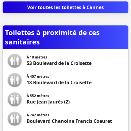
Voir toutes les toilettes à Cannes
Toilettes à proximité de ces
sanitaires
À
18
mètres
53 Boulevard de la Croisette
À
407
mètres
18 Boulevard de la Croisette
À
552
mètres
Rue Jean Jaurès (2)
À
742
mètres
Boulevard Chanoine Francis Coeuret