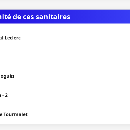
mité de ces sanitaires
l Leclerc
Noguès
 - 2
de Tourmalet