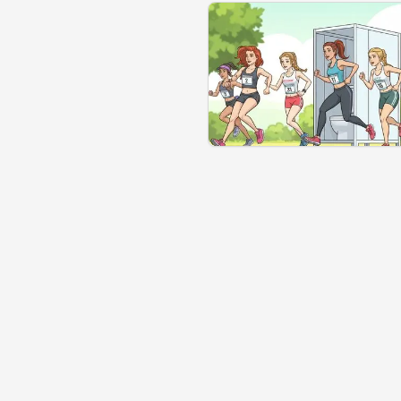
Se géolocaliser
Commen