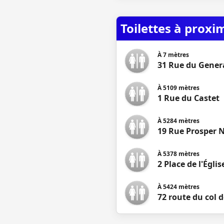
Toilettes à proxi
À
7
mètres
31 Rue du Genera
À
5109
mètres
1 Rue du Castet
À
5284
mètres
19 Rue Prosper 
À
5378
mètres
2 Place de l'Église
À
5424
mètres
72 route du col 