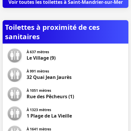
Voir toutes les toilettes à Saint-Mandrier-sur-Mer
Toilettes à proximité de ces
sanitaires
À
637
mètres
Le Village (9)
À
991
mètres
32 Quai Jean Jaurès
À
1051
mètres
Rue des Pêcheurs (1)
À
1323
mètres
1 Plage de La Vieille
À
1641
mètres