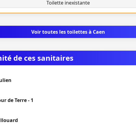
Toilette inexistante
Voir toutes les toilettes à Caen
mité de ces sanitaires
ulien
ur de Terre - 1
illouard