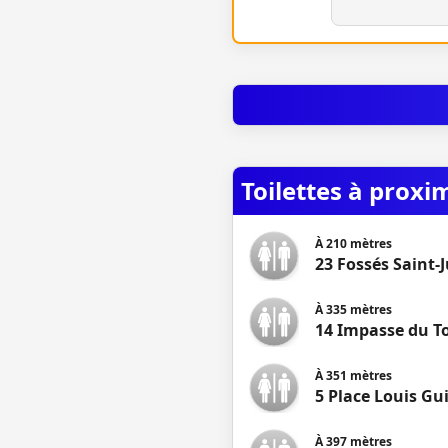
Toilettes à proxi
À
210
mètres
23 Fossés Saint-J
À
335
mètres
14 Impasse du To
À
351
mètres
5 Place Louis Gu
À
397
mètres